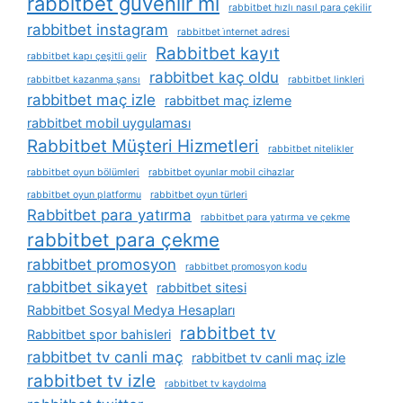
rabbitbet güvenlir mi
rabbitbet hızlı nasıl para çekilir
rabbitbet instagram
rabbitbet i̇nternet adresi
Rabbitbet kayıt
rabbitbet kapı çeşitli gelir
rabbitbet kaç oldu
rabbitbet kazanma şansı
rabbitbet linkleri
rabbitbet maç izle
rabbitbet maç izleme
rabbitbet mobil uygulaması
Rabbitbet Müşteri Hizmetleri
rabbitbet nitelikler
rabbitbet oyun bölümleri
rabbitbet oyunlar mobil cihazlar
rabbitbet oyun platformu
rabbitbet oyun türleri
Rabbitbet para yatırma
rabbitbet para yatırma ve çekme
rabbitbet para çekme
rabbitbet promosyon
rabbitbet promosyon kodu
rabbitbet sikayet
rabbitbet sitesi
Rabbitbet Sosyal Medya Hesapları
rabbitbet tv
Rabbitbet spor bahisleri
rabbitbet tv canli maç
rabbitbet tv canli maç izle
rabbitbet tv izle
rabbitbet tv kaydolma