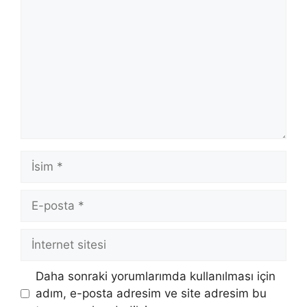
İsim
E-
posta
İnternet
sitesi
Daha sonraki yorumlarımda kullanılması için
adım, e-posta adresim ve site adresim bu