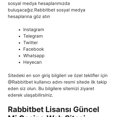
sosyal medya hesaplarımızda
buluşacağız.Rabbitbet sosyal medya
hesaplarına göz atın
Instagram
Telegram
Twitter
Facebook
Whatsapp
Heyecan
Sitedeki en son giriş bilgileri ve özel teklifler için
@Rabbitbet kullanıcı adını resmi sitede ilk takip
eden siz olun. Bu bilgilere sitemizi ziyaret
ederek ulaşabilirsiniz.
Rabbitbet Lisansı Güncel