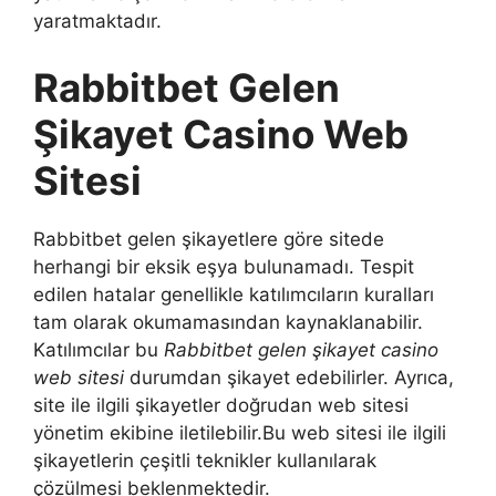
yaratmaktadır.
Rabbitbet Gelen
Şikayet Casino Web
Sitesi
Rabbitbet gelen şikayetlere göre sitede
herhangi bir eksik eşya bulunamadı. Tespit
edilen hatalar genellikle katılımcıların kuralları
tam olarak okumamasından kaynaklanabilir.
Katılımcılar bu
Rabbitbet gelen şikayet casino
web sitesi
durumdan şikayet edebilirler. Ayrıca,
site ile ilgili şikayetler doğrudan web sitesi
yönetim ekibine iletilebilir.Bu web sitesi ile ilgili
şikayetlerin çeşitli teknikler kullanılarak
çözülmesi beklenmektedir.