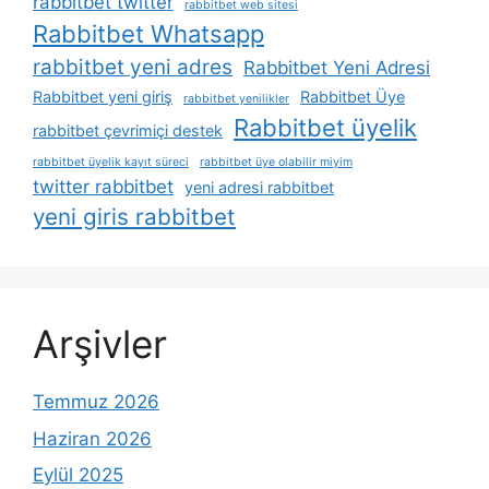
rabbitbet twitter
rabbitbet web sitesi
Rabbitbet Whatsapp
rabbitbet yeni adres
Rabbitbet Yeni Adresi
Rabbitbet yeni giriş
Rabbitbet Üye
rabbitbet yenilikler
Rabbitbet üyelik
rabbitbet çevrimiçi destek
rabbitbet üyelik kayıt süreci
rabbitbet üye olabilir miyim
twitter rabbitbet
yeni adresi rabbitbet
yeni giris rabbitbet
Arşivler
Temmuz 2026
Haziran 2026
Eylül 2025