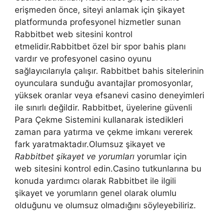
erişmeden önce, siteyi anlamak için şikayet
platformunda profesyonel hizmetler sunan
Rabbitbet web sitesini kontrol
etmelidir.Rabbitbet özel bir spor bahis planı
vardır ve profesyonel casino oyunu
sağlayıcılarıyla çalışır. Rabbitbet bahis sitelerinin
oyunculara sunduğu avantajlar promosyonlar,
yüksek oranlar veya efsanevi casino deneyimleri
ile sınırlı değildir. Rabbitbet, üyelerine güvenli
Para Çekme Sistemini kullanarak istedikleri
zaman para yatırma ve çekme imkanı vererek
fark yaratmaktadır.Olumsuz şikayet ve
Rabbitbet şikayet ve yorumları
yorumlar için
web sitesini kontrol edin.Casino tutkunlarına bu
konuda yardımcı olarak Rabbitbet ile ilgili
şikayet ve yorumların genel olarak olumlu
olduğunu ve olumsuz olmadığını söyleyebiliriz.