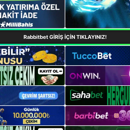
Rabbitbet GİRİŞ İÇİN TIKLAYINIZ!