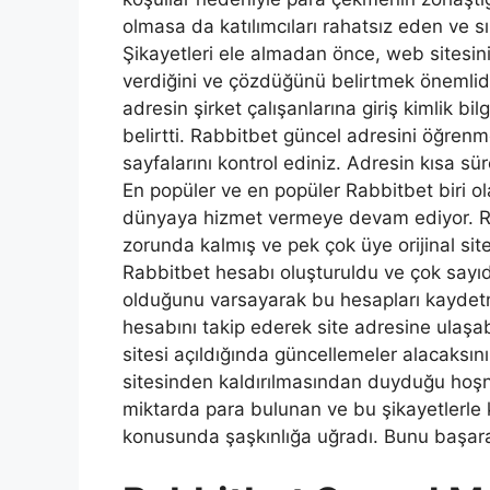
olmasa da katılımcıları rahatsız eden ve sı
Şikayetleri ele almadan önce, web sitesinin
verdiğini ve çözdüğünü belirtmek önemlidir
adresin şirket çalışanlarına giriş kimlik bil
belirtti. Rabbitbet güncel adresini öğrenm
sayfalarını kontrol ediniz. Adresin kısa s
En popüler ve en popüler Rabbitbet biri ol
dünyaya hizmet vermeye devam ediyor. Ra
zorunda kalmış ve pek çok üye orijinal si
Rabbitbet hesabı oluşturuldu ve çok sayıd
olduğunu varsayarak bu hesapları kaydetme
hesabını takip ederek site adresine ulaşab
sitesi açıldığında güncellemeler alacaksın
sitesinden kaldırılmasından duyduğu hoşnu
miktarda para bulunan ve bu şikayetlerle 
konusunda şaşkınlığa uğradı. Bunu başar