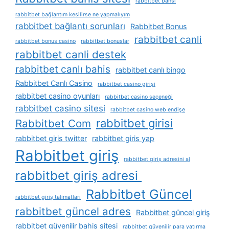
rabbitbet bahsi
rabbitbet bağlantım kesilirse ne yapmalıyım
rabbitbet bağlantı sorunları
Rabbitbet Bonus
rabbitbet canli
rabbitbet bonus casino
rabbitbet bonuslar
rabbitbet canli destek
rabbitbet canlı bahis
rabbitbet canlı bingo
Rabbitbet Canlı Casino
rabbitbet casino girişi
rabbitbet casino oyunları
rabbitbet casino seçeneği
rabbitbet casino sitesi
rabbitbet casino web endişe
rabbitbet girisi
Rabbitbet Com
rabbitbet giris twitter
rabbitbet giris yap
Rabbitbet giriş
rabbitbet giriş adresini al
rabbitbet giriş adresi
Rabbitbet Güncel
rabbitbet giriş talimatları
rabbitbet güncel adres
Rabbitbet güncel giriş
rabbitbet güvenilir bahis sitesi
rabbitbet güvenilir para yatırma