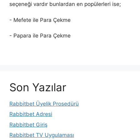
seçeneği vardır bunlardan en popülerleri ise;
- Mefete ile Para Çekme
- Papara ile Para Çekme
Son Yazılar
Rabbitbet Üyelik Prosedürü
Rabbitbet Adresi
Rabbitbet Giriş
Rabbitbet TV Uygulaması