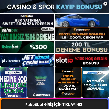
×
Rabbitbet GİRİŞ İÇİN TIKLAYINIZ!