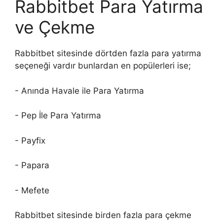
Rabbitbet Para Yatırma
ve Çekme
Rabbitbet sitesinde dörtden fazla para yatırma
seçeneği vardır bunlardan en popülerleri ise;
- Anında Havale ile Para Yatırma
- Pep İle Para Yatırma
- Payfix
- Papara
- Mefete
Rabbitbet sitesinde birden fazla para çekme