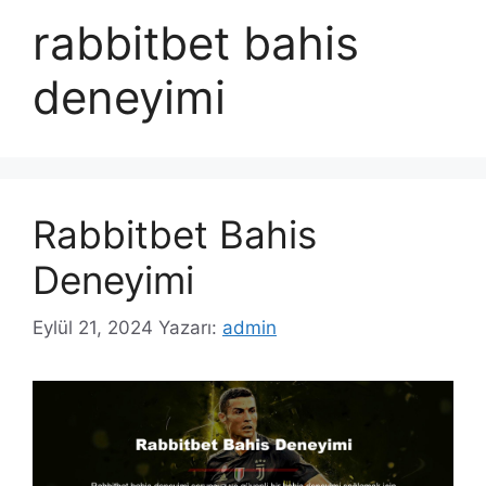
rabbitbet bahis
deneyimi
Rabbitbet Bahis
Deneyimi
Eylül 21, 2024
Yazarı:
admin