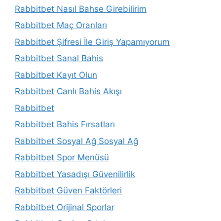
Rabbitbet Nasıl Bahse Girebilirim
Rabbitbet Maç Oranları
Rabbitbet Şifresi İle Giriş Yapamıyorum
Rabbitbet Sanal Bahis
Rabbitbet Kayıt Olun
Rabbitbet Canlı Bahis Akışı
Rabbitbet
Rabbitbet Bahis Fırsatları
Rabbitbet Sosyal Ağ Sosyal Ağ
Rabbitbet Spor Menüsü
Rabbitbet Yasadışı Güvenilirlik
Rabbitbet Güven Faktörleri
Rabbitbet Orijinal Sporlar