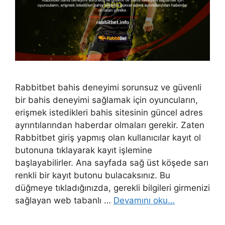
Rabbitbet bahis deneyimi sorunsuz ve güvenli
bir bahis deneyimi sağlamak için oyuncuların,
erişmek istedikleri bahis sitesinin güncel adres
ayrıntılarından haberdar olmaları gerekir. Zaten
Rabbitbet giriş yapmış olan kullanıcılar kayıt ol
butonuna tıklayarak kayıt işlemine
başlayabilirler. Ana sayfada sağ üst köşede sarı
renkli bir kayıt butonu bulacaksınız. Bu
düğmeye tıkladığınızda, gerekli bilgileri girmenizi
sağlayan web tabanlı …
Devamını oku…