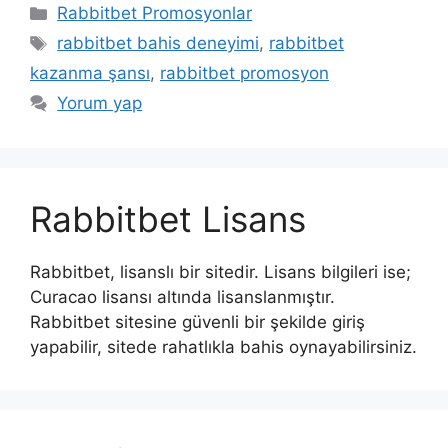
Kategoriler
Rabbitbet Promosyonlar
Etiketler
rabbitbet bahis deneyimi
,
rabbitbet
kazanma şansı
,
rabbitbet promosyon
Yorum yap
Rabbitbet Lisans
Rabbitbet, lisanslı bir sitedir. Lisans bilgileri ise;
Curacao lisansı altında lisanslanmıştır.
Rabbitbet sitesine güvenli bir şekilde giriş
yapabilir, sitede rahatlıkla bahis oynayabilirsiniz.