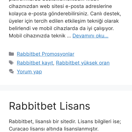
cihazınızdan web sitesi e-posta adreslerine
kolayca e-posta gönderebilirsiniz. Canlı destek,
üyeler için tercih edilen etkileşim tekniği olarak
belirlendi ve mobil cihazlarda da iyi çalışıyor.
Mobil cihazınızda teknik …
Devamını oku…
Kategoriler
Rabbitbet Promosyonlar
Etiketler
Rabbitbet kayıt
,
Rabbitbet yüksek oran
Yorum yap
Rabbitbet Lisans
Rabbitbet, lisanslı bir sitedir. Lisans bilgileri ise;
Curacao lisansı altında lisanslanmıştır.