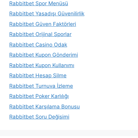
Rabbitbet Spor Menüsü
Rabbitbet Yasadışı Güvenilirlik
Rabbitbet Güven Faktörleri
Rabbitbet Orijinal Sporlar
Rabbitbet Casino Odak
Rabbitbet Kupon Gönderimi
Rabbitbet Kupon Kullanımı
Rabbitbet Hesap Silme
Rabbitbet Turnuva İzleme
Rabbitbet Poker Karlılığı
Rabbitbet Karşılama Bonusu
Rabbitbet Soru Değişimi