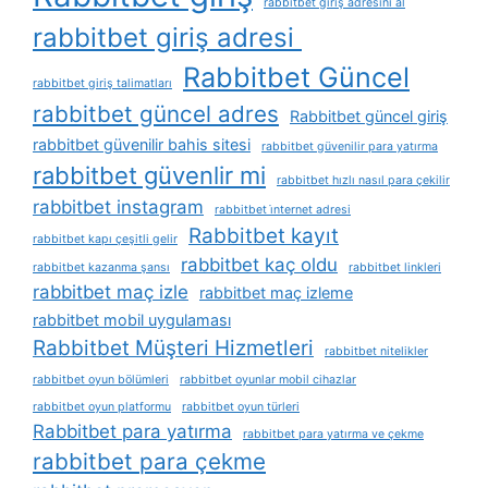
rabbitbet giriş adresini al
rabbitbet giriş adresi
Rabbitbet Güncel
rabbitbet giriş talimatları
rabbitbet güncel adres
Rabbitbet güncel giriş
rabbitbet güvenilir bahis sitesi
rabbitbet güvenilir para yatırma
rabbitbet güvenlir mi
rabbitbet hızlı nasıl para çekilir
rabbitbet instagram
rabbitbet i̇nternet adresi
Rabbitbet kayıt
rabbitbet kapı çeşitli gelir
rabbitbet kaç oldu
rabbitbet kazanma şansı
rabbitbet linkleri
rabbitbet maç izle
rabbitbet maç izleme
rabbitbet mobil uygulaması
Rabbitbet Müşteri Hizmetleri
rabbitbet nitelikler
rabbitbet oyun bölümleri
rabbitbet oyunlar mobil cihazlar
rabbitbet oyun platformu
rabbitbet oyun türleri
Rabbitbet para yatırma
rabbitbet para yatırma ve çekme
rabbitbet para çekme