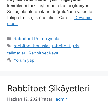
kendilerini farklılaştırmanın tadını çıkarıyor.
Sonuç olarak, bunların doğruluğunu yakından
takip etmek çok önemlidir. Canlı …
Devamını
oku…
Kategoriler
Rabbitbet Promosyonlar
Etiketler
rabbitbet bonuslar
,
rabbitbet giriş
talimatları
,
Rabbitbet kayıt
Yorum yap
Rabbitbet Şikâyetleri
Haziran 12, 2024
Yazarı:
admin