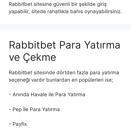
Rabbitbet sitesine güvenli bir şekilde giriş
yapabilir, sitede rahatlıkla bahis oynayabilirsiniz.
Rabbitbet Para Yatırma
ve Çekme
Rabbitbet sitesinde dörtden fazla para yatırma
seçeneği vardır bunlardan en popülerleri ise;
- Anında Havale ile Para Yatırma
- Pep İle Para Yatırma
- Payfix