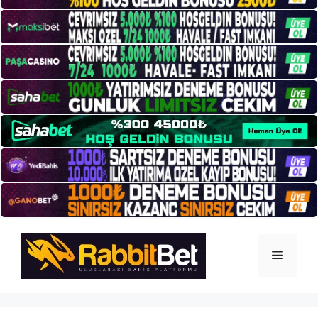
İçeriğe
atla
Menü