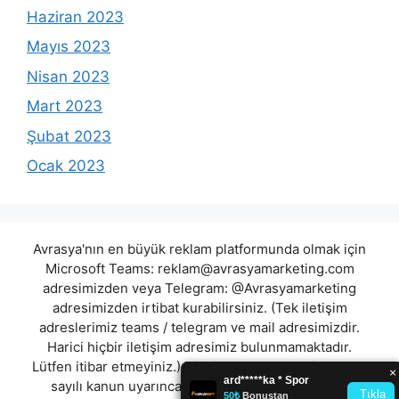
Haziran 2023
Mayıs 2023
Nisan 2023
Mart 2023
Şubat 2023
Ocak 2023
Avrasya'nın en büyük reklam platformunda olmak için
Microsoft Teams:
reklam@avrasyamarketing.com
adresimizden veya Telegram: @Avrasyamarketing
adresimizden irtibat kurabilirsiniz. (Tek iletişim
adreslerimiz teams / telegram ve mail adresimizdir.
Harici hiçbir iletişim adresimiz bulunmamaktadır.
Lütfen itibar etmeyiniz.) Türkiye yasalarına göre 7258
sayılı kanun uyarınca yasa dışı bahis oynamanın