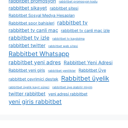
rabbitbet promosyon
rabbitbet promosyon kodu
rabbitbet sikayet
rabbitbet sitesi
Rabbitbet Sosyal Medya Hesapları
rabbitbet tv
Rabbitbet spor bahisleri
rabbitbet tv canli maç
rabbitbet tv canli maç izle
rabbitbet tv izle
rabbitbet tv kaydolma
rabbitbet twitter
rabbitbet web sitesi
Rabbitbet Whatsapp
rabbitbet yeni adres
Rabbitbet Yeni Adresi
Rabbitbet yeni giriş
Rabbitbet Üye
rabbitbet yenilikler
Rabbitbet üyelik
rabbitbet çevrimiçi destek
rabbitbet üyelik kayıt süreci
rabbitbet üye olabilir miyim
twitter rabbitbet
yeni adresi rabbitbet
yeni giris rabbitbet