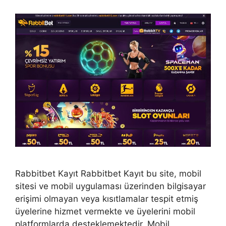
Rabbitbet Kayıt Rabbitbet Kayıt bu site, mobil
sitesi ve mobil uygulaması üzerinden bilgisayar
erişimi olmayan veya kısıtlamalar tespit etmiş
üyelerine hizmet vermekte ve üyelerini mobil
platformlarda desteklemektedir. Mobil