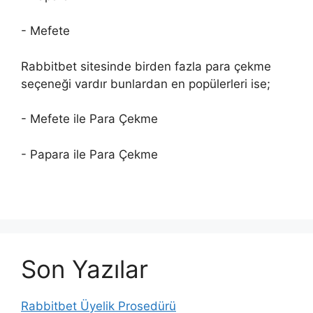
- Mefete
Rabbitbet sitesinde birden fazla para çekme
seçeneği vardır bunlardan en popülerleri ise;
- Mefete ile Para Çekme
- Papara ile Para Çekme
Son Yazılar
Rabbitbet Üyelik Prosedürü