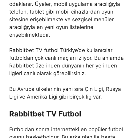
odaklanır. Üyeler, mobil uygulama aracılığıyla
telefon, tablet gibi mobil cihazlardan oyun
sitesine erişebilmekte ve sezgisel menüler
aracılığıyla en yeni oyun listelerine
erişebilmektedir.
Rabbitbet TV futbol Türkiye’de kullanıcılar
futboldan çok canlı maçları izliyor. Bu anlamda
Rabbitbet üzerinden dünyanın her yerinden
ligleri canlı olarak görebilirsiniz.
Bu Avrupa ülkelerinin yanı sıra Çin Ligi, Rusya
Ligi ve Amerika Ligi gibi birçok lig var.
Rabbitbet TV Futbol
Futboldan sonra internetteki en popüler futbol
oyunu basketboldur. Bu arka plan ile başta