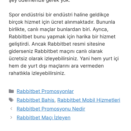
Spor endüstrisi bir endüstri haline geldikçe
birçok hizmet için ücret alınmaktadır. Bununla
birlikte, canlı maçlar bunlardan biri. Ayrıca,
Rabbitbet bunu yapmak için harika bir hizmet
geliştirdi. Ancak Rabbitbet resmi sitesine
giderseniz Rabbitbet maçını canlı olarak
ücretsiz olarak izleyebilirsiniz. Yani hem yurt içi
hem de yurt dışı maçlarını ara vermeden
rahatlıkla izleyebilirsiniz.
Kategoriler
Rabbitbet Promosyonlar
Etiketler
Rabbitbet Bahis
,
Rabbitbet Mobil Hizmetleri
Rabbitbet Promosyonu Nedir
Rabbitbet Maçı İzleyen