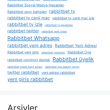
Rabbitbet Sosyal Medya Hesapları
rabbitbet tv
Rabbitbet spor bahisleri
rabbitbet tv canli maç
rabbitbet tv canli maç izle
rabbitbet tv izle
rabbitbet tv kaydolma
rabbitbet twitter
rabbitbet web sitesi
Rabbitbet Whatsapp
rabbitbet yeni adres
Rabbitbet Yeni Adresi
Rabbitbet yeni giriş
Rabbitbet Üye
rabbitbet yenilikler
Rabbitbet üyelik
rabbitbet çevrimiçi destek
rabbitbet üyelik kayıt süreci
rabbitbet üye olabilir miyim
twitter rabbitbet
yeni adresi rabbitbet
yeni giris rabbitbet
Arşivler