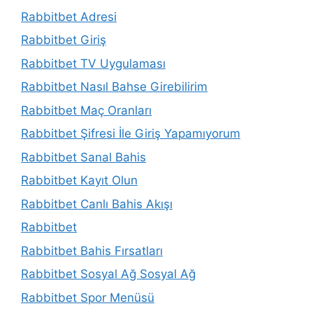
Rabbitbet Adresi
Rabbitbet Giriş
Rabbitbet TV Uygulaması
Rabbitbet Nasıl Bahse Girebilirim
Rabbitbet Maç Oranları
Rabbitbet Şifresi İle Giriş Yapamıyorum
Rabbitbet Sanal Bahis
Rabbitbet Kayıt Olun
Rabbitbet Canlı Bahis Akışı
Rabbitbet
Rabbitbet Bahis Fırsatları
Rabbitbet Sosyal Ağ Sosyal Ağ
Rabbitbet Spor Menüsü