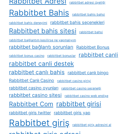
Rabbitbet Adresi
rabbitbet adresi üyeliği
Rabbitbet Bahis
rabbitbet bahis bahsi
rabbitbet bahis seçenekleri
rabbitbet bahis deneyimi
Rabbitbet bahis sitesi
rabbitbet bahsi
rabbitbet bağlantım kesilirse ne yapmalıyım
rabbitbet bağlantı sorunları
Rabbitbet Bonus
rabbitbet canli
rabbitbet bonus casino
rabbitbet bonuslar
rabbitbet canli destek
rabbitbet canlı bahis
rabbitbet canlı bingo
Rabbitbet Canlı Casino
rabbitbet casino girişi
rabbitbet casino oyunları
rabbitbet casino seçeneği
rabbitbet casino sitesi
rabbitbet casino web endişe
rabbitbet girisi
Rabbitbet Com
rabbitbet giris twitter
rabbitbet giris yap
Rabbitbet giriş
rabbitbet giriş adresini al