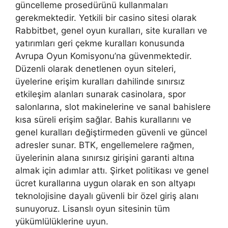
güncelleme prosedürünü kullanmaları
gerekmektedir. Yetkili bir casino sitesi olarak
Rabbitbet, genel oyun kuralları, site kuralları ve
yatırımları geri çekme kuralları konusunda
Avrupa Oyun Komisyonu’na güvenmektedir.
Düzenli olarak denetlenen oyun siteleri,
üyelerine erişim kuralları dahilinde sınırsız
etkileşim alanları sunarak casinolara, spor
salonlarına, slot makinelerine ve sanal bahislere
kısa süreli erişim sağlar. Bahis kurallarını ve
genel kuralları değiştirmeden güvenli ve güncel
adresler sunar. BTK, engellemelere rağmen,
üyelerinin alana sınırsız girişini garanti altına
almak için adımlar attı. Şirket politikası ve genel
ücret kurallarına uygun olarak en son altyapı
teknolojisine dayalı güvenli bir özel giriş alanı
sunuyoruz. Lisanslı oyun sitesinin tüm
yükümlülüklerine uyun.