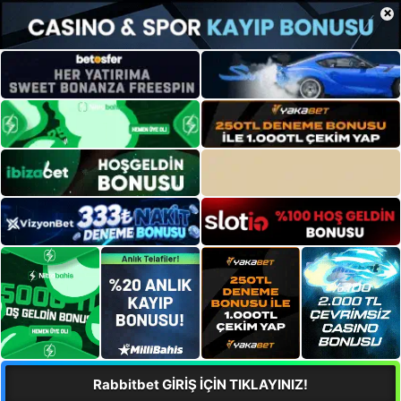
×
Rabbitbet GİRİŞ İÇİN TIKLAYINIZ!