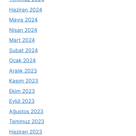
Haziran 2024
Mayıs 2024
Nisan 2024
Mart 2024
Şubat 2024
Ocak 2024
Aralık 2023
Kasım 2023
Ekim 2023
Eylül 2023
Ağustos 2023
Temmuz 2023
Haziran 2023