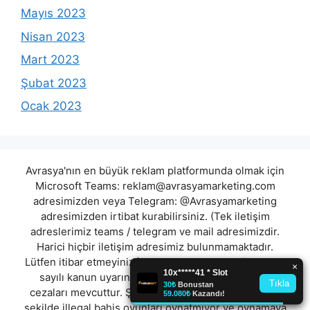
Mayıs 2023
Nisan 2023
Mart 2023
Şubat 2023
Ocak 2023
Avrasya'nın en büyük reklam platformunda olmak için
Microsoft Teams:
reklam@avrasyamarketing.com
adresimizden veya Telegram: @Avrasyamarketing
adresimizden irtibat kurabilirsiniz. (Tek iletişim
adreslerimiz teams / telegram ve mail adresimizdir.
Harici hiçbir iletişim adresimiz bulunmamaktadır.
Lütfen itibar etmeyiniz.) Türkiye yasalarına göre 7258
sayılı kanun uyarınca yasa dışı bahis oynamanın
cezaları mevcuttur. Şu an bulunduğunuz site hiç bir
şekilde illegal bahis oyunları oynatmıyor ve oynamaya