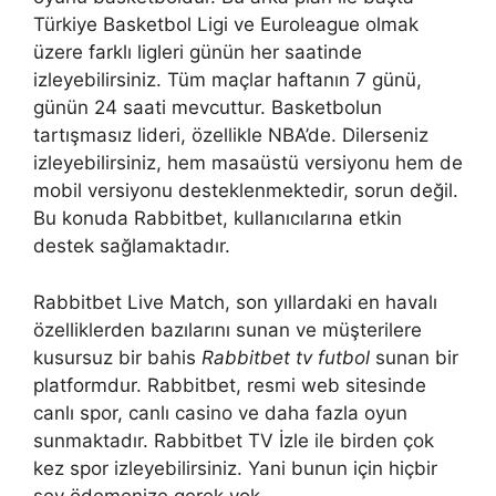
Türkiye Basketbol Ligi ve Euroleague olmak
üzere farklı ligleri günün her saatinde
izleyebilirsiniz. Tüm maçlar haftanın 7 günü,
günün 24 saati mevcuttur. Basketbolun
tartışmasız lideri, özellikle NBA’de. Dilerseniz
izleyebilirsiniz, hem masaüstü versiyonu hem de
mobil versiyonu desteklenmektedir, sorun değil.
Bu konuda Rabbitbet, kullanıcılarına etkin
destek sağlamaktadır.
Rabbitbet Live Match, son yıllardaki en havalı
özelliklerden bazılarını sunan ve müşterilere
kusursuz bir bahis
Rabbitbet tv futbol
sunan bir
platformdur. Rabbitbet, resmi web sitesinde
canlı spor, canlı casino ve daha fazla oyun
sunmaktadır. Rabbitbet TV İzle ile birden çok
kez spor izleyebilirsiniz. Yani bunun için hiçbir
şey ödemenize gerek yok.