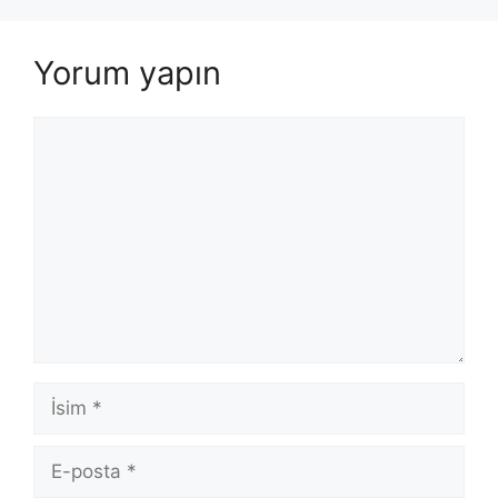
Yorum yapın
Yorum
İsim
E-
posta