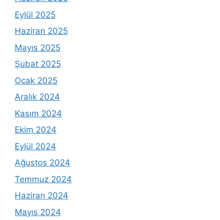
Eylül 2025
Haziran 2025
Mayıs 2025
Şubat 2025
Ocak 2025
Aralık 2024
Kasım 2024
Ekim 2024
Eylül 2024
Ağustos 2024
Temmuz 2024
Haziran 2024
Mayıs 2024