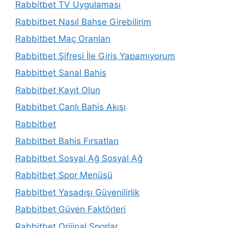
Rabbitbet TV Uygulaması
Rabbitbet Nasıl Bahse Girebilirim
Rabbitbet Maç Oranları
Rabbitbet Şifresi İle Giriş Yapamıyorum
Rabbitbet Sanal Bahis
Rabbitbet Kayıt Olun
Rabbitbet Canlı Bahis Akışı
Rabbitbet
Rabbitbet Bahis Fırsatları
Rabbitbet Sosyal Ağ Sosyal Ağ
Rabbitbet Spor Menüsü
Rabbitbet Yasadışı Güvenilirlik
Rabbitbet Güven Faktörleri
Rabbitbet Orijinal Sporlar