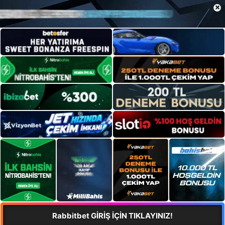
×
Rabbitbet GİRİŞ İÇİN TIKLAYINIZ!